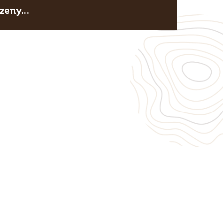
eny...