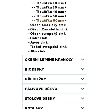
- Tloušťka 18 mm +
- Tloušťka 30 mm +
- Tloušťka 40 mm +
- Tloušťka 50 mm +
- Tloušťka 60 mm +
Ořech americký cink
Ořech Canaletto cink
Ořech evropský cink
Habr cink
Javor cink
Třešeň evropská cink
Jilm cink
OKENNÍ LEPENÉ HRANOLY
BIODESKY
PŘEKLIŽKY
PALIVOVÉ DŘEVO
STOLOVÉ DESKY
PODLAHY