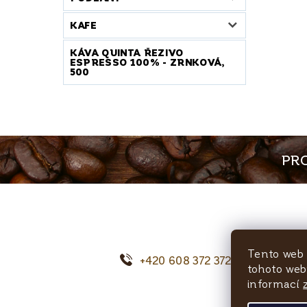
KAFE
KÁVA QUINTA ŘEZIVO
ESPRESSO 100% - ZRNKOVÁ,
500
PRO
Tento web 
+420 608 372 372
o
tohoto webu
informací