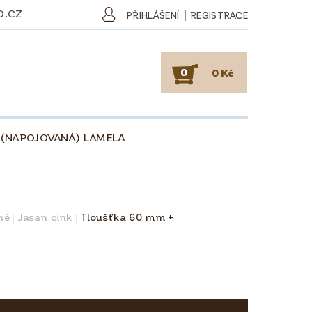
O.CZ
|
PŘIHLÁŠENÍ
REGISTRACE
0
0 Kč
 (NAPOJOVANÁ) LAMELA
SKY
PODLAHY
KAFE
O DŘEVU
O KÁVĚ
né
Jasan cink
Tloušťka 60 mm +
OBCHODNÍ PODMÍNKY