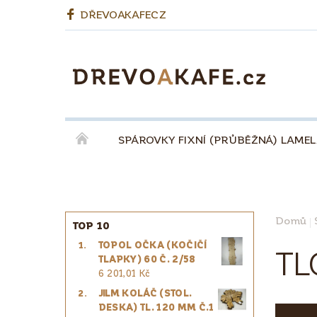
DŘEVOAKAFECZ
SPÁROVKY FIXNÍ (PRŮBĚŽNÁ) LAME
OKENNÍ LEPENÉ HRANOLY
BIODESKY
KÁVA QUINTA ŘEZIVO ESPRESSO 100% - ZR
Domů
TOP 10
TOPOL OČKA (KOČIČÍ
PRO ŘEMESLNÍKY
PRO DESIGNÉRY
TL
TLAPKY) 60 Č. 2/58
6 201,01 Kč
JILM KOLÁČ (STOL.
DESKA) TL. 120 MM Č.1