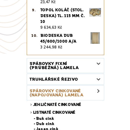
23,47 Kč
TOPOL KOLÁČ (STOL.
DESKA) TL. 115 MM Č.
10
9 634,63 Kč
BIODESKA DUB
45/600/1000 A/A
3 244,98 Kč
SPÁROVKY FIXNÍ
(PRŮBĚŽNÁ) LAMELA
TRUHLÁŘSKÉ ŘEZIVO
SPÁROVKY CINKOVANÉ
(NAPOJOVANÁ) LAMELA
JEHLIČNATÉ CINKOVANÉ
LISTNATÉ CINKOVANÉ
Buk cink
Dub cink
Jasan cink