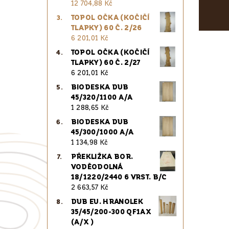
12 704,88 Kč
TOPOL OČKA (KOČIČÍ
TLAPKY) 60 Č. 2/26
6 201,01 Kč
TOPOL OČKA (KOČIČÍ
TLAPKY) 60 Č. 2/27
6 201,01 Kč
BIODESKA DUB
45/320/1100 A/A
1 288,65 Kč
BIODESKA DUB
45/300/1000 A/A
1 134,98 Kč
PŘEKLIŽKA BOR.
VODĚODOLNÁ
18/1220/2440 6 VRST. B/C
2 663,57 Kč
DUB EU. HRANOLEK
35/45/200-300 QF1AX
(A/X )