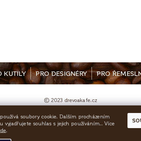
 KUTILY
PRO DESIGNÉRY
PRO ŘEMESLN
© 2023 drevoakafe.cz
používá soubory cookie. Dalším procházením
bjednavky@quinta-rezivo.cz
Mělnická 1090, 25
SO
 vyjadřujete souhlas s jejich používáním.. Více
zde
.