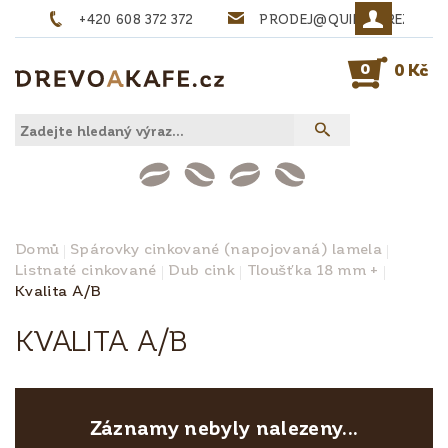
+420 608 372 372
PRODEJ@QUINTA-REZIVO.
0
0 Kč
Domů
Spárovky cinkované (napojovaná) lamela
Listnaté cinkované
Dub cink
Tloušťka 18 mm +
Kvalita A/B
KVALITA A/B
Záznamy nebyly nalezeny...