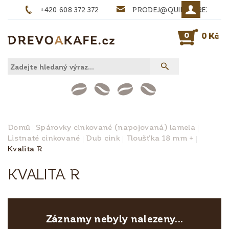
+420 608 372 372
PRODEJ@QUINTA-REZIVO.
0
0 Kč
Domů
Spárovky cinkované (napojovaná) lamela
Listnaté cinkované
Dub cink
Tloušťka 18 mm +
Kvalita R
KVALITA R
Záznamy nebyly nalezeny...